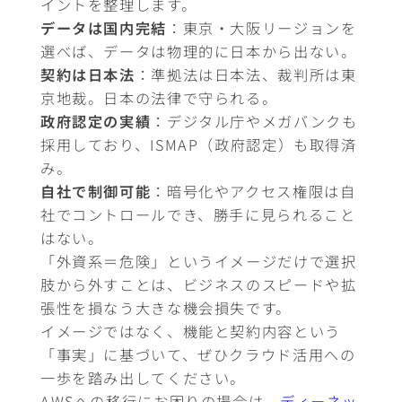
イントを整理します。
データは国内完結
：東京・大阪リージョンを
選べば、データは物理的に日本から出ない。
契約は日本法
：準拠法は日本法、裁判所は東
京地裁。日本の法律で守られる。
政府認定の実績
：デジタル庁やメガバンクも
採用しており、ISMAP（政府認定）も取得済
み。
自社で制御可能
：暗号化やアクセス権限は自
社でコントロールでき、勝手に見られること
はない。
「外資系＝危険」というイメージだけで選択
肢から外すことは、ビジネスのスピードや拡
張性を損なう大きな機会損失です。
イメージではなく、機能と契約内容という
「事実」に基づいて、ぜひクラウド活用への
一歩を踏み出してください。
AWSへの移行にお困りの場合は、
ディーネッ