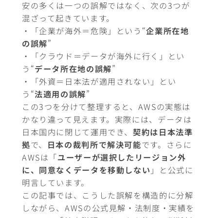
安の多くは一つの誤解ではなく、次の3つが
混ざって起きています。
・「企業が海外＝危険」という“
企業所在地
の誤解
”
・「クラウド＝データが海外に行く」とい
う“
データ所在地の誤解
”
・「外資＝日本法が適用されない」とい
う“
法適用の誤解
”
この3つを分けて整理すると、AWSの実態は
かなり違って見えます。実際には、データは
日本国内に閉じて運用でき、
契約は日本法準
拠
で、
日本の裁判所で解決可能
です。さらに
AWSは「
ユーザーが選択したリージョン外
に、同意なくデータを移動しない
」と公式に
明言しています。
この記事では、こうした誤解を構造的に分解
しながら、AWSの公式見解・法制度・実績を