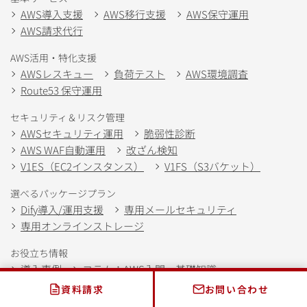
AWS導入支援
AWS移行支援
AWS保守運用
AWS請求代行
AWS活用・特化支援
AWSレスキュー
負荷テスト
AWS環境調査
Route53 保守運用
セキュリティ＆リスク管理
AWSセキュリティ運用
脆弱性診断
AWS WAF自動運用
改ざん検知
V1ES（EC2インスタンス）
V1FS（S3バケット）
選べるパッケージプラン
Dify導入/運用支援
専用メールセキュリティ
専用オンラインストレージ
お役立ち情報
導入事例
コラム：AWS入門・基礎知識
コラム：導入・移行
コラム：保守・運用
資料請求
お問い合わせ
コラム：セキュリティ
コラム：活用事例