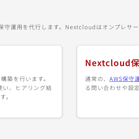
し、保守運用を代行します。Nextcloudはオンプ
Nextclou
境の構築を行います。
通常の、
AWS保守
を使い、ヒアリング結
る問い合わせや設
す。