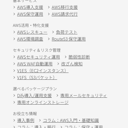
基本サービス
AWS導入支援
AWS移行支援
AWS保守運用
AWS請求代行
AWS活用・特化支援
AWSレスキュー
負荷テスト
AWS環境調査
Route53 保守運用
セキュリティ＆リスク管理
AWSセキュリティ運用
脆弱性診断
AWS WAF自動運用
改ざん検知
V1ES（EC2インスタンス）
V1FS（S3バケット）
選べるパッケージプラン
Dify導入/運用支援
専用メールセキュリティ
専用オンラインストレージ
お役立ち情報
導入事例
コラム：AWS入門・基礎知識
コラム：導入・移行
コラム：保守・運用