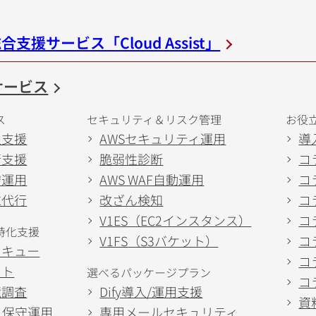
支援サービス「Cloud Assist」
サービス
ス
セキュリティ＆リスク管理
お役
入支援
AWSセキュリティ運用
導
行支援
脆弱性診断
コ
守運用
AWS WAF自動運用
コ
求代行
改ざん検知
コ
V1ES（EC2インスタンス）
コ
特化支援
V1FS（S3バケット）
コ
スキュー
コ
スト
選べるパッケージプラン
コ
境調査
Dify導入/運用支援
資
53 保守運用
専用メールセキュリティ