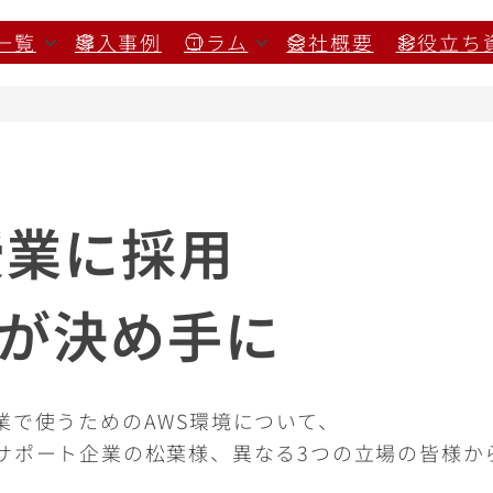
一覧
導入事例
コラム
会社概要
お役立ち
授業に採用
が決め手に
業で使うためのAWS環境について、
サポート企業の松葉様、異なる3つの立場の皆様か